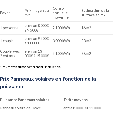
Conso
Prix moyen au
Estimation de la
Foyer
annuelle
m2
surface en m2
moyenne
environ 8 000€
1 personne
2 100 kWh
16 m2
à 9 500€
environ 9 500€
1 couple
3 000 kWh
23 m2
à 11 000€
Couple avec
environ 13
5 100 kWh
38 m2
2 enfants
000€ à 15 000€
* Prix moyen au m2 comprenant l’installation.
Prix Panneaux solaires en fonction de la
puissance
Puissance Panneaux solaires
Tarifs moyens
Panneau solaire de 3kWc
entre 8 000€ et 11 000€